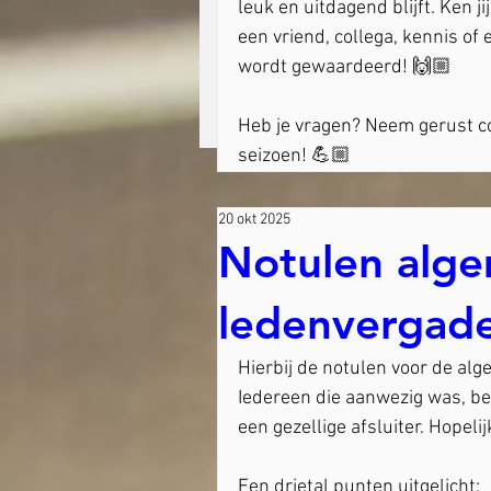
leuk en uitdagend blijft. Ken j
een vriend, collega, kennis of
wordt gewaardeerd! 🙌🏼
Heb je vragen? Neem gerust co
seizoen! 💪🏼
20 okt 2025
Notulen alg
ledenvergad
Hierbij de notulen voor de al
Iedereen die aanwezig was, be
een gezellige afsluiter. Hopelij
Een drietal punten uitgelicht: