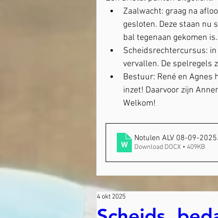
Zaalwacht: graag na afloo
gesloten. Deze staan nu 
bal tegenaan gekomen is.
Scheidsrechtercursus: in
vervallen. De spelregels z
Bestuur: René en Agnes h
inzet! Daarvoor zijn Ann
Welkom!
Notulen ALV 08-09-2025
Download DOCX • 409KB
4 okt 2025
Scheids, bed