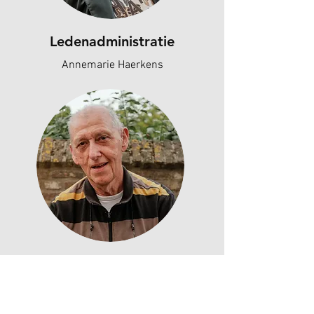
Ledenadministratie
Annemarie Haerkens
Competitieleider
Wiet Elbers
06 38900151