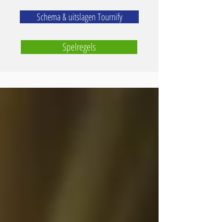
Schema & uitslagen Tournify
Spelregels