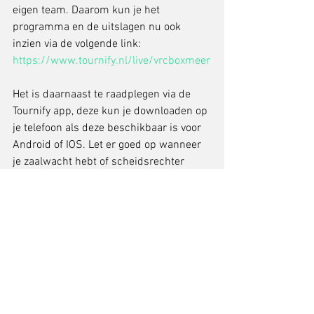
eigen team. Daarom kun je het 
programma en de uitslagen nu ook 
inzien via de volgende link: 
https://www.tournify.nl/live/vrcboxmeer
Het is daarnaast te raadplegen via de 
Tournify app, deze kun je downloaden op 
je telefoon als deze beschikbaar is voor 
Android of IOS. Let er goed op wanneer 
je zaalwacht hebt of scheidsrechter 
bent, dit is ook terug te vinden in 
Tournify.
Het wedstrijdprogramma en de 
uitslagen blijven voorlopig op de website 
beschikbaar naast de inzage in Tournify. 
Omdat dit ook voor ons nieuw is horen 
we het graag wanneer er vragen en/of 
opmerkingen hierover zijn.